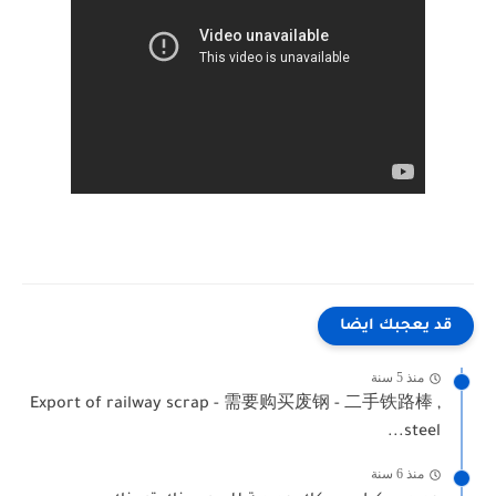
قد يعجبك ايضا
منذ 5 سنة
Export of railway scrap - 需要购买废钢 - 二手铁路棒 ,
steel...
منذ 6 سنة