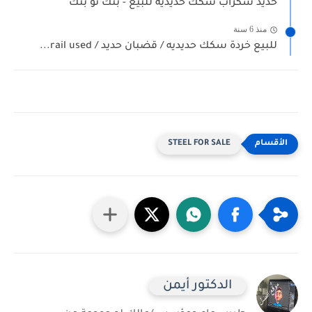
حديد سكراب سكك حديدية للبيع - بنك تو بنك
منذ 6 سنة
للبيع خردة سكك حديديه / قضبان حديد / rail used...
STEEL FOR SALE
الدكتور أيمن