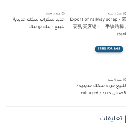
منذ 5 سنة
منذ 6 سنة
Export of railway scrap - 需
حديد سكراب سكك حديدية
要购买废钢 - 二手铁路棒 ,
للبيع - بنك تو بنك
steel...
STEEL FOR SALE
منذ 6 سنة
للبيع خردة سكك حديديه /
قضبان حديد / rail used...
تعليقات