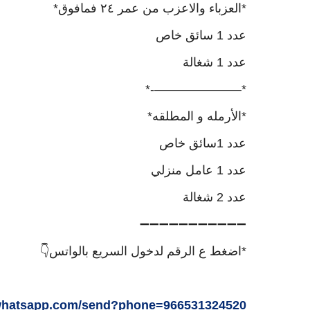
*العزباء والاعزب من عمر ٢٤ فمافوق*
عدد 1 سائق خاص
عدد 1 شغالة
*———————-*
*الأرمله و المطلقه*
عدد 1سائق خاص
عدد 1 عامل منزلي
عدد 2 شغالة
➖➖➖➖➖➖➖➖➖➖➖
*اضغط ع الرقم لدخول السريع بالواتس👇
i.whatsapp.com/send?phone=966531324520