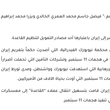
اثة هم :” فيصل جاسم محمد العمري الخالدي ويزرا محمد إبراهيم
إلى إيران باعتبارها أحد مصادر التمويل لتنظيم القاعدة.
كمة نيويورك الفيدرالية، التي أصدرت حكماً بتغريم إيران
مليارات الدولارات تعويضاً لعائلات أميركيين قتلوا في هجمات 11 سبتمبر، ولشركات التأمين التي تحملت أضراراً
لإرهابية التي استهدفت نيويورك وواشنطن، ومدى تورط إيران
يركيين.
ن إيران قامت بتسهيل انتقال عملاء “القاعدة” إلى معسكرات
هجمات 11 سبتمبر.