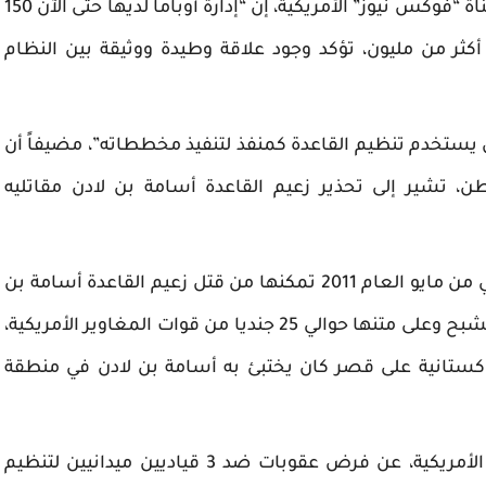
وقال النائب الجمهوري ديفين نونيز، في تصريح لقناة “فوكس نيوز” الأمريكية، إن “إدارة أوباما لديها حتى الآن 150
ثر من مليون، تؤكد وجود علاقة وطيدة ووثيقة بين النظام
ان يستخدم تنظيم القاعدة كمنفذ لتنفيذ مخططاته”، مضيفاً أن
، تشير إلى تحذير زعيم القاعدة أسامة بن لادن مقاتليه
وكانت الولايات المتحدة الأمريكية، أعلنت في الثاني من مايو العام 2011 تمكنها من قتل زعيم القاعدة أسامة بن
لادن، من خلال عملية دهم شاركت بها مروحيات الشبح وعلى متنها حوالي 25 جنديا من قوات المغاوير الأمريكية،
كستانية على قصر كان يختبئ به أسامة بن لادن في منطقة
وفي 20 يوليو/تموز الماضي، أعلنت وزارة الخزانة الأمريكية، عن فرض عقوبات ضد 3 قياديين ميدانيين لتنظيم