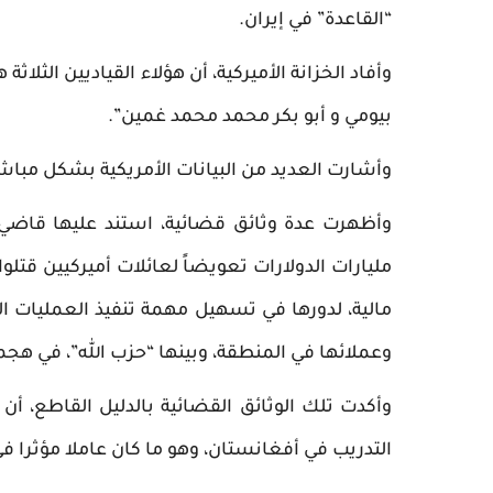
“القاعدة” في إيران.
وأفاد الخزانة الأميركية، أن هؤلاء القياديين الثل
بيومي و أبو بكر محمد محمد غمين”.
وأشارت العديد من البيانات الأمريكية بشكل مباشر 
وأظهرت عدة وثائق قضائية، استند عليها قاضي مح
مالية، لدورها في تسهيل مهمة تنفيذ العمليات ا
وعملائها في المنطقة، وبينها “حزب الله”، في هجمات 11 سبتمبر، التي أودت بحياة الآلاف من الأم
وأكدت تلك الوثائق القضائية بالدليل القاطع، أ
التدريب في أفغانستان، وهو ما كان عاملا مؤثرا في تنفيذ 