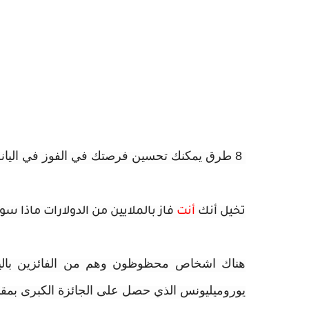
8 طرق يمكنك تحسين فرصتك في الفوز في اليانصيب ويمكن الفوز في اليانصيب بكل ثقة،
تخيل أنك
أنت
فاز بالملايين من الدولارات ماذا سو
هناك اشخاص محظوظون وهم من الفائزين باليان
يوروميليونس الذي حصل على الجائزة الكبرى بمقدار 93 مليون جنيه استرل