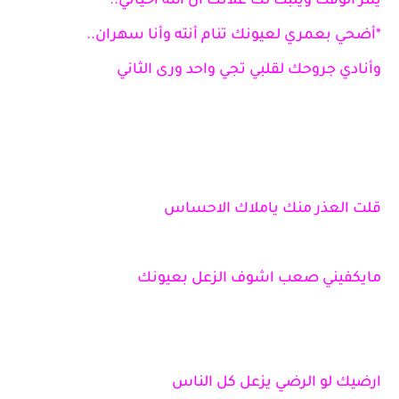
يمر الوقت ويثبت لك غلاتك أن الله أحياني..
*أضحي بعمري لعيونك تنام أنته وأنا سهران..
وأنادي جروحك لقلبي تجي واحد ورى الثاني
قلت العذر منك ياملاك الاحساس
مايكفيني صعب اشوف الزعل بعيونك
ارضيك لو الرضي يزعل كل الناس