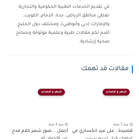
في تقديم الخدمات الطبية الحكومية والتجارية.
نغطي مناطق الرياض، جدة، الدمام، الكويت،
والإمارات (دبي وأبوظبي)، ومختلف دول الخليج.
أقدم لكم مقالات طبية وعلمية موثوقة ونصائح
صحية إرشادية.
مقالات قد تهمك
شعر و قصايد
شعر و قصايد
منذ 3 سنة
منذ 4 سنة
قصيدة : على عيد انكساري في
أجمل .. صور شعر كلام مدح
غرامك قبل تسع سنين...
عن الأخوان أو...