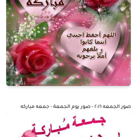
صور الجمعه ٢٠١٦ - صور يوم الجمعة - جمعه مباركه