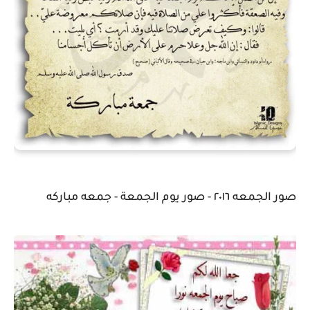
صور الجمعه ٢٠١٦ - صور يوم الجمعة - جمعه مباركه