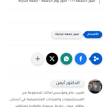
صور الجمعه ٢٠١٦ - صور يوم الجمعة - جمعه مباركه
صور جمعه مباركه
الدكتور أيمن
طبيب عام ومؤسس/مالك لمجموعة من
المستشفيات والعيادات المتخصصة في أسنان،
عظام، عيون، جلدية، وسونار والولادة ومناظير